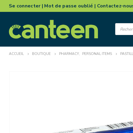
Se connecter
|
Mot de passe oublié
|
Contactez-nou
Recherch
de
produits
ACCUEIL
BOUTIQUE
PHARMACY
,
PERSONAL ITEMS
PASTIL