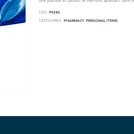
une pastille et laissez le menthol apaisant faire 
UGS :
P5162
CATÉGORIES :
PHARMACY
,
PERSONAL ITEMS