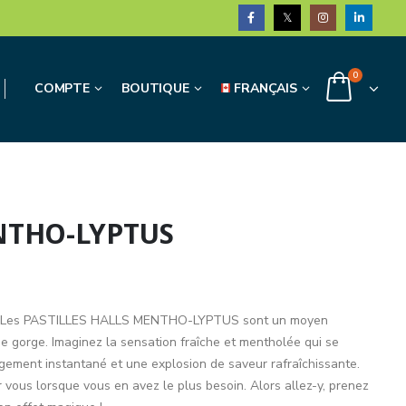
0
COMPTE
BOUTIQUE
FRANÇAIS
NTHO-LYPTUS
e ! Les PASTILLES HALLS MENTHO-LYPTUS sont un moyen
de gorge. Imaginez la sensation fraîche et mentholée qui se
gement instantané et une explosion de saveur rafraîchissante.
 vous lorsque vous en avez le plus besoin. Alors allez-y, prenez