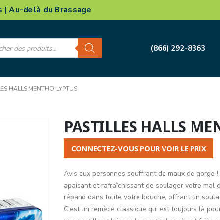
s
|
Au-delà du Brassage
e
(866) 292-8363
LES HALLS MENTHO-LYPTUS
PASTILLES HALLS ME
CONNECTEZ-VOUS POUR VOIR LE PRIX
Avis aux personnes souffrant de maux de gorg
apaisant et rafraîchissant de soulager votre mal 
répand dans toute votre bouche, offrant un soula
C'est un remède classique qui est toujours là pour