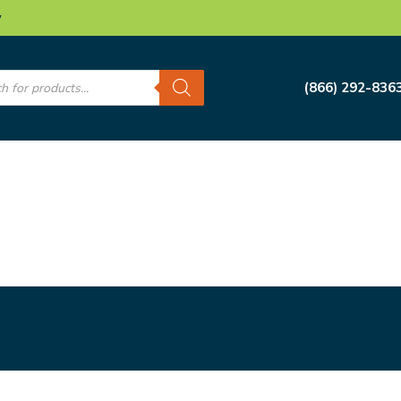
w
s
(866) 292-836